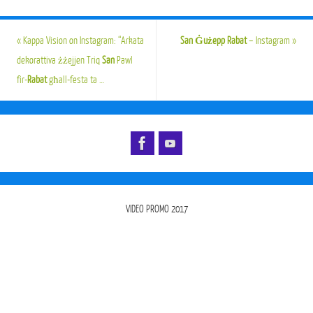
«
Kappa Vision on Instagram: “Arkata
San Ġużepp Rabat
– Instagram
»
dekorattiva żżejjen Triq
San
Pawl
fir-
Rabat
għall-festa ta …
VIDEO PROMO 2017