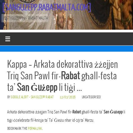
[SANGUZEPP.RABATMALTA.COM]
FESTI GUZEPPINI - RABAT MALTA
Kappa – Arkata dekorattiva żżejjen
Triq San Pawl fir-
Rabat
għall-festa
ta’
San Ġużepp
li tiġi …
BY
GOOGLE ALERT - SAN GUZEPP RABAT
13/03/2026
UNCATEGORISED
Arkata dekorattiva żżejjen Triq San Pawl fir-
Rabat
għall-festa ta'
San Ġużepp
li
tiġi ċċelebrata fil-knisja ta' Ta' Ġieżu nhar id-19 ta' Marzu.
BOOKMARK THE
PERMALINK
.