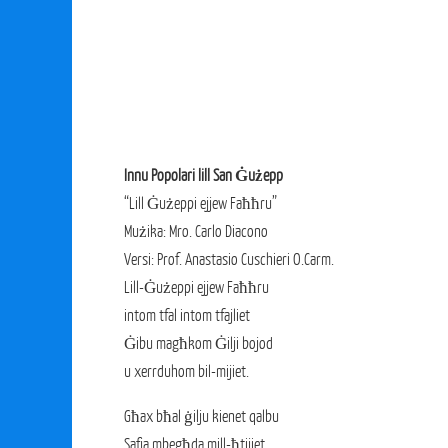
Innu Popolari lill San Ġużepp
“Lill Ġużeppi ejjew Faħħru”
Mużika: Mro. Carlo Diacono
Versi: Prof. Anastasio Cuschieri O.Carm.
Lill-Ġużeppi ejjew Faħħru
intom tfal intom tfajliet
Ġibu magħkom Ġilji bojod
u xerrduhom bil-mijiet.
Għax bħal ġilju kienet qalbu
Safja mbegħda mill-ħtijiet