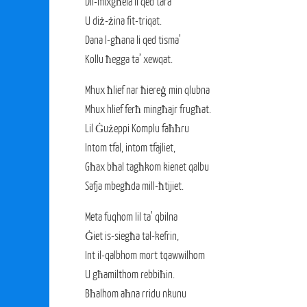
Dil-mixgħela li qed tara
U diż-żina fit-triqat.
Dana l-għana li qed tisma’
Kollu ħegga ta’ xewqat.
Mhux ħlief nar ħiereġ min qlubna
Mhux hlief ferħ mingħajr frugħat.
Lil Ġużeppi Komplu faħħru
Intom tfal, intom tfajliet,
Għax bħal tagħkom kienet qalbu
Safja mbegħda mill-ħtijiet.
Meta fuqhom lil ta’ qbilna
Ġiet is-siegħa tal-kefrin,
Int il-qalbhom mort tqawwilhom
U għamilthom rebbiħin.
Bħalhom aħna rridu nkunu