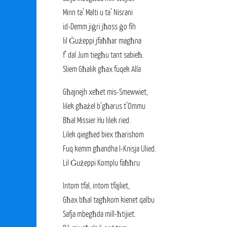
Minn ta’ Malti u ta’ Nisrani
id-Demm jiġri jħoss ġo fih
lil Ġużeppi jfaħħar magħna
f’ dal Jum tiegħu tant sabieħ.
Sliem Għalik għax fuqek Alla
Għajnejh xeħet mis-Smewwiet,
lilek għażel b’għarus t’Ommu
Bħal Missier Hu lilek ried.
Lilek qiegħed biex tħarishom
Fuq kemm għandha l-Knisja Ulied.
Lil Ġużeppi Komplu faħħru
Intom tfal, intom tfajliet,
Għax bħal tagħkom kienet qalbu
Safja mbegħda mill-ħtijiet.