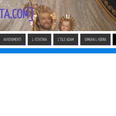
TA.COM]
AVVENIMENTI
L-ISTATWA
L’ISLE ADAM
GIMGHA L-KBIRA