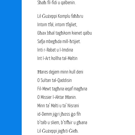
Sħaħ fil-fidi u qalbenin.
Lil Ġużeppi Komplu faħħru
Intom tfal, intom tfajliet,
Għax bħal tagħkom kienet qalbu
Safja mbegħda mill-ħtijiet.
Inti r-Rabat u l-Imdina
Int l-Art kollha tal-Maltin
Ħares dejjem minn kull deni
O Sultan tal-Qaddisin
Fil-Mewt tagħna ieqaf magħna
O Missier l-Aktar Ħanin.
Minn ta’ Malti u ta’ Nisrani
id-Demm jiġri jħoss ġo fih
b’talb u sliem, b’tifħir u għana
Lil Ġużeppi jagħti Ġieħ.