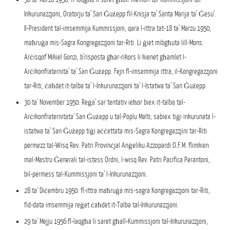
Inkurunazzjoni, Oratorju ta’ San Ġużepp fil-Knisja ta’ Santa Marija ta’ Ġesu’.
Il-President tal-imsemmija Kummissjoni, qara l-ittra tat-18 ta’ Marzu 1950,
maħruġa mis-Sagra Kongregazzjoni tar-Riti. Li ġiet mibgħuta lill-Mons.
Arċisqof Mikiel Gonzi, b’risposta għar-rikors li kienet għamlet l-
Arċikonfraternita’ ta’ San Ġużepp. Fejn fl-imsemmija ittra, il-Kongregazzjoni
tar-Riti, ċaħdet it-talba ta’ l-Inkurunazzjoni ta’ l-Istatwa ta’ San Ġużepp.
30 ta’ November 1950: Reġa’ sar tentativ ieħor biex it-talba tal-
Arċikonfraternitata’ San Ġużepp u tal-Poplu Malti; sabiex tiġi inkurunata l-
istatwa ta’ San Ġużepp tiġi aċċettata mis-Sagra Kongregazzjini tar-Riti
permezz tal-Wisq Rev. Patri Provinċjal Anġeliku Azzopardi O.F.M. flimkien
mal-Mastru Ġenerali tal-istess Ordni, l-wisq Rev. Patri Pacifica Perantoni,
bil-permess tal-Kummissjoni ta’ l-Inkurunazzjoni.
28 ta’ Diċembru 1950: fl-ittra maħruġa mis-sagra Kongregazzjoni tar-Riti,
fid-data imsemmija reġet ċaħdet it-Talba tal-Inkurunazzjoni.
29 ta’ Mejju 1956:fl-laqgħa li saret għall-Kummissjoni tal-Inkurunazzjoni,