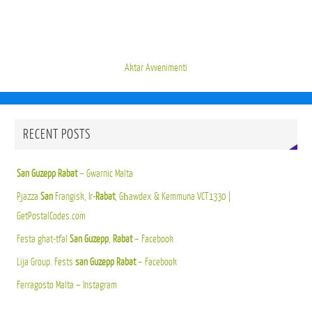
Aktar Avvenimenti
RECENT POSTS
San Guzepp Rabat
– Gwarnic Malta
Pjazza
San
Frangisk, Ir-
Rabat
, Għawdex & Kemmuna VCT1330 |
GetPostalCodes.com
Festa ghat-tfal
San Guzepp
,
Rabat
– Facebook
Lija Group. Fests
san Guzepp Rabat
– Facebook
Ferragosto Malta – Instagram