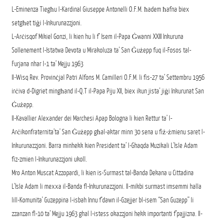
L-Eminenza Tiegħu l-Kardinal Giuseppe Antonelli O.F.M. ħadem ħafna biex
setgħet tiġi l-Inkurunazzjoni.
L-Arċisqof Mikiel Gonzi, li kien hu li f’ Isem il-Papa Ġwanni XXIII Inkuruna
Sollenement l-Istatwa Devota u Mirakoluza ta’ San Ġużepp fuq il-Fosos tal-
Furjana nhar l-1 ta’ Mejju 1963
Il-Wisq Rev. Provinċjal Patri Alfons M. Camilleri O.F.M. li fis-27 ta’ Settembru 1956
irċiva d-Digriet mingħand il-Q.T il-Papa Piju XII, biex ikun jista’ jiġi Inkurunat San
Ġużepp.
Il-Kavallier Alexander dei Marchesi Apap Bologna li kien Rettur ta’ l-
Arċikonfraternita’ta’ San Ġużepp għal-aktar minn 30 sena u fiż-żmienu saret l-
Inkurunazzjoni. Barra minhekk kien President ta’ l-Ghaqda Muzikali L’Isle Adam
fiz-zmien l-Inkurunazzjoni ukoll.
Mro Anton Muscat Azzopardi, li kien is-Surmast tal-Banda Dekana u Cittadina
L’Isle Adam li mexxa il-Banda fl-Inkurunazzjoni. Il-mikbi surmast imsemmi halla
lill-Komunita’ Guzeppina l-isbah Innu f’dawn il-Gzejjer bl-isem “San Guzepp” li
zzanzan fl-10 ta’ Mejju 1963 ghal l-istess okazzjoni hekk importanti f’pajjizna. Il-