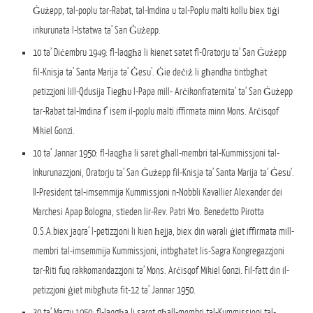
Ġużepp, tal-poplu tar-Rabat, tal-Imdina u tal-Poplu malti kollu biex tiġi
inkurunata l-Istatwa ta’ San Ġużepp.
10 ta’ Diċembru 1949: fl-laqgħa li kienet satet fl-Oratorju ta’ San Ġużepp
fil-Knisja ta’ Santa Marija ta’ Ġesu’. Ġie deċiż li għandha tintbgħat
petizzjoni lill-Qdusija Tiegħu l-Papa mill- Arċikonfraternita’ ta’ San Ġużepp
tar-Rabat tal-Imdina f’ isem il-poplu malti iffirmata minn Mons. Arċisqof
Mikiel Gonzi.
10 ta’ Jannar 1950: fl-laqgħa li saret għall-membri tal-Kummissjoni tal-
Inkurunazzjoni, Oratorju ta’ San Ġużepp fil-Knisja ta’ Santa Marija ta’ Ġesu’.
Il-President tal-imsemmija Kummissjoni n-Nobbli Kavallier Alexander dei
Marchesi Apap Bologna, stieden lir-Rev. Patri Mro. Benedetto Pirotta
O.S.A.biex jaqra’ l-petizzjoni li kien ħejja, biex din warali ġiet iffirmata mill-
membri tal-imsemmija Kummissjoni, intbgħatet lis-Sagra Kongregazzjoni
tar-Riti fuq rakkomandazzjoni ta’ Mons. Arċisqof Mikiel Gonzi. Fil-fatt din il-
petizzjoni ġiet mibgħuta fit-12 ta’ Jannar 1950.
30 ta’ Marzu 1950: fl-laqgħa li saret għall-membri tal-Kummissjoni tal-