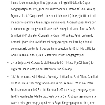
inqara id-dokument fejn fih reġġet saret mill-ġdid it-talba lis-Sagra
Kongregazzjoni tar-Riti, għall-Inkurunazzjoni ta’ l-istatwa ta’ San Ġużepp.
Fejn nhar l-1 ta’ Ġunju 1956, l-imsemmi dokument (rikors)ġie ffirmat mill-
membri tal-isemmija Kummissjoni u minn Mons. Arċisqof Gonzi. Wara dan
id-dokument ġie mibgħut mill-Ministru Provinċjal tal-Minuri Patri Alfonfs
Camilleri lill-Prokuratur Ġenerali tal-Ordni, l-Wisq Rev. Patri Ferdinando
Antonelli (Konsultur Kwalifikat tal-Kongregazzjoni tar-Riti). Fejn dan id-
dokument ġie preżentat lis-Sagra Kongregazzjoni tar-Riti. Fil-Fatt ftit jiem
wara l-Imsemmi rikors ġie aċċettat mill-istess Kongregazzjoni.
27 ta’ Lulju 1956: Ġewwa Castell Gandolfo l-Q.T l-Papa Piju XII, ħareġ id-
Digriet tal-Inkurunazzjoni tal-Istatwa ta’ San Ġużepp.
3 ta’ Settembru 1956:il-Ministru Provinċjal l-Wisq Rev. Patri Alfons Camilleri
O.F.M. irċiva l-aħbar mingħand il-Prokuratur Ġenerali l-Wisq Rev. Patri
Ferdinando Antonelli O.F.M., li l-Kardinal Preffet tas-sagra Kongregazzjoni
tar-Riti kien laqgħa t-talba biex l-istatwa ta’ San Ġużepp tiġi inkurunata.
Wara t-talba ġiet moqrija quddiem is-Sagra Kongregazzjoni tar-Riti, biex