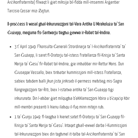
Arċikonfraternita) filwaqt li ġiet miksija bil-fidda mill-imsemmi Arġentier
Tarcisio Cassar miż-Żejtun.
Il-proċċess li wasal għal-Inkurunazzjoni tal-Vara Antika U Mirakoluża ta’ San
Ġużepp, meqjuma fis-Santwarju tiegħu ġewwa ir-Rabat tal-Imdina.
3 t’ April 1949: F’konsulta Ġenerali Strordinarja ta’ l-Arċikonfraternita’ ta’
San Ġużepp, li saret fl-Oratorju tal-istess Fratellanza fil-Knisja ta’ Santa
Marija ta’ Ġesu’ fir-Rabat tal-Imdina, ġie imħabbar mir-Rettur Mons. Dun
Ġiuseppe Vassallo, biex tinħatar kummissjoni mill-istess Fratellanza,
sabiex taħdem ħalli jkun jista jinkiseb il-permess meħtieġ mis-Sagra
Kongregazzjoni tar-Riti, biex l-istatwa antika ta’ San Ġużepp tiġi
inkurunata. Din l-aħbar ġiet milqugħa b’akklamazzjoni kbira u b’ċapċip kbir
mill-membri preżenti li kienu ilaħqu il-fuq minn mitejn ruħ.
1 ta’ Ġunju 1949: fl-laqgħa li kienet satet fl-Oratorju ta’ San Ġużepp fil-
Knisja ta’ Santa Marija ta’ Ġesu’. Intaqet għall-ewwel darba l-Kummissjoni
tal-Inkurunazzjoni biex din tagħmel it-talba tal-Arċikonfraternita’ ta’ San