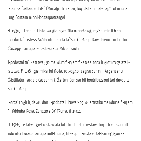
fabbrika “Gallard et Fils” f’Marsilja, fi Franza, fuq id-disinn tal-magħruf artista
Luigi Fontana minn Monsanpietrangeli.
Fl-1930, il-libsa ta’ l-istatwa ġiet sgraffita minn żewġ imgħallmin li kienu
membri ta’ l-istess Arċikonfraternita ta’ San Ġużepp. Dawn kienu l-induratur
Ġużeppi Farrugia w id-dekoratur Mikiel Fsadni.
Il-pedestal ta’ l-istatwa ġie maħdum fl-injam fl-istess sena li ġiet irregalata l-
istatwa. Fl-1985 ġie miksi bil-fidda, ix-xogħol tiegħu sar mill-Arġentier u
Ġistillatur Tarcisio Cassar miż-Żejtun. Dan sar bil-kontribuzzjoni tad-devoti ta’
San Ġużepp.
L-erba’ anġli li jdawru dan il-pedestall, huwa xogħol artistiku maħduma fl-injam
fil-fabbrika ‘Rosa, Zanazio e Co’ f’Ruma, fl-1902.
Fl-1986, l-istatwa ġiet restawrata billi tnaddfet. Ir-restawr fuq il-libsa sar mill-
Induratur Horace Farrugia mill-Imdina, filwaqt li r-restawr tal-karneġġjon sar