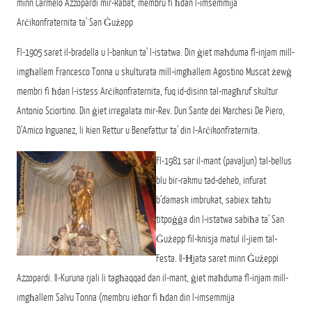
minn Carmelo Azzopardi mir-Rabat, membru fi ħdan l-imsemmija
Arċikonfraternita ta’ San Ġużepp
Fl-1905 saret il-bradella u l-bankun ta’ l-istatwa. Din ġiet maħduma fl-injam mill-
imgħallem Francesco Tonna u skulturata mill-imgħallem Agostino Muscat żewġ
membri fi ħdan l-istess Arċikonfraternita, fuq id-disinn tal-magħruf skultur
Antonio Sciortino. Din ġiet irregalata mir-Rev. Dun Sante dei Marchesi De Piero,
D’Amico Inguanez, li kien Rettur u Benefattur ta’ din l-Arċikonfraternita.
Fl-1981 sar il-mant (pavaljun) tal-bellus
blu bir-rakmu tad-deheb, infurat
b’damask imbrukat, sabiex taħtu
titpoġġa din l-istatwa sabiħa ta’ San
Ġużepp fil-knisja matul il-jiem tal-
Festa. Il-Ħjata saret minn Ġużeppi
Azzopardi. Il-Kuruna rjali li tagħaqqad dan il-mant, ġiet maħduma fl-injam mill-
imgħallem Salvu Tonna (membru ieħor fi ħdan din l-imsemmija