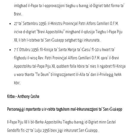
imbgħad il-Papa ta l-approvazzjoni tiegħu u ħareġ id-Digriet taħt forma ta’
Brevi.
27 ta’ Settembru 1956: il-Ministru Provinċjal Patri Alfons Camilleri O.F.M.
irċiva d-digriet “Brevi Appostoliku” mingħand il-qdusija Tiegħu l-Papa Piju
XII, li bih l-istatwa ta’ San Ġużepp setgħet tiġi inkurunata.
7 t’ Ottubru 1956: fil-Knisja ta’ Santa Marija ta’ Ġesu’ fl-10 u kwart ta’
filgħodu il-wisq Rev. Patri Provinċjal Alfons Camilleri O.F.M. qara’ il-Brevi
Appostoliku tal-Papa Piju XII, quddiem folla kbira ta’ nies li nġabret fil-Knisja
u wara tkanta “Te Deum” b’ringrazzjament lil-Alla ta’ dan il-Privileġġ hekk
kbir.
Kitba:- Anthony Casha
Personaġġi mportanta u ir-rabta tagħhom mal-Inkurunazzjoni ta’ San Ġużepp
Il-Papa Piju XII li bil-Barka Appostoliku Tiegħu ħareġ id-Digriet minn Castel
Gandolfo fis-27 ta’ Lulju 1956 biex jiġi inkurunat San Ġużepp.