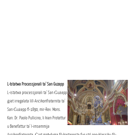
L-Istatwa Processjonali ta’ San Guzepp
L-istatwa proċessjonali ta’ San Ġużepp
ġiet irregalata lill-Arċikonfraternita ta’
San Ġużepp fl-1890, mir-Rev. Mons.
Kan. Dr. Paolo Pullicino, li kien Protettur
u Benefattur ta’ l-imsemmija
Arċikonfraternita. Ġiet maħduma fil-kartapesta fuq stil neo-klassiku fil-