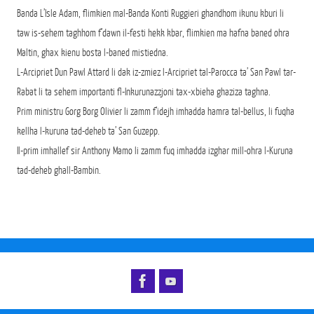
Banda L’Isle Adam, flimkien mal-Banda Konti Ruggieri ghandhom ikunu kburi li
taw is-sehem taghhom f’dawn il-festi hekk kbar, flimkien ma hafna baned ohra
Maltin, ghax kienu bosta l-baned mistiedna.
L-Arcipriet Dun Pawl Attard li dak iz-zmiez l-Arcipriet tal-Parocca ta’ San Pawl tar-
Rabat li ta sehem importanti fl-Inkurunazzjoni tax-xbieha ghaziza taghna.
Prim ministru Gorg Borg Olivier li zamm f’idejh imhadda hamra tal-bellus, li fuqha
kellha l-kuruna tad-deheb ta’ San Guzepp.
Il-prim imhallef sir Anthony Mamo li zamm fuq imhadda izghar mill-ohra l-Kuruna
tad-deheb ghall-Bambin.