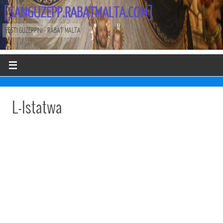
[SANGUZEPP.RABATMALTA.COM]
FESTI GUZEPPINI - RABAT MALTA
L-Istatwa